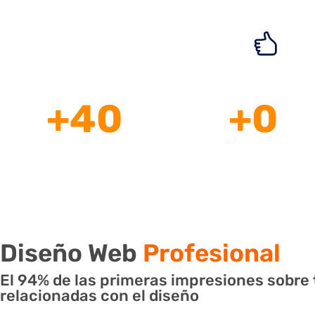
+
40
+
0
años brindando resultados a
diseñadores
las marcas.
para ti.
Diseño Web
Profesional
El 94% de las primeras impresiones sobre
relacionadas con el diseño