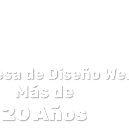
sa de Diseño We
Más de
20 Años