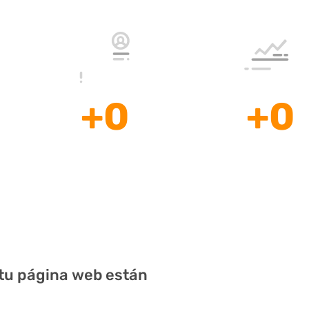
+
0
+
0
diseños de
diseños de
páginas web.
tiendas online.
 tu página web están